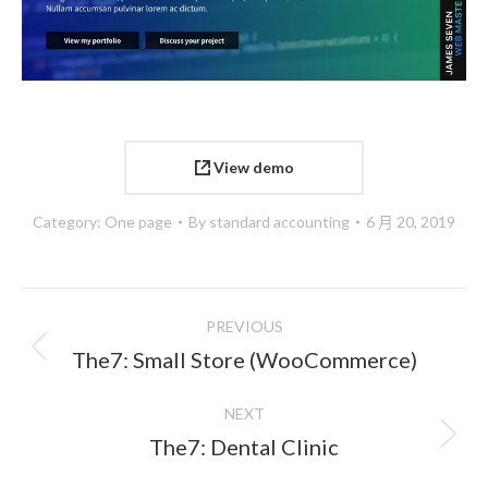
View demo
Category:
One page
By
standard accounting
6 月 20, 2019
Project
PREVIOUS
navigation
Previous
The7: Small Store (WooCommerce)
project:
NEXT
Next
The7: Dental Clinic
project: