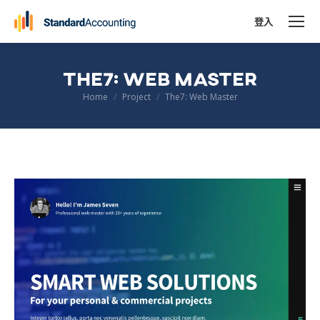
登入
THE7: WEB MASTER
You are here:
Home
Project
The7: Web Master