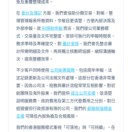
急及重覆整理成本。
在
會計及簿記
方面，我們會協助分類交易、對帳、整
理管理報表所需資料，令帳目更清楚，方便內部決策及
外部申報。就
利得稅申報
而言，我們按公司業務模
式、交易量及文件完整度，安排可執行的申報時間表，
務求準時及準確提交。對
審計安排
，我們會先整合審
計所需明細及文件，再與獨立核數師協調，縮短溝通輪
次，提高整體效率。
不少客戶同時使用
公司秘書服務
，包括周年申報、法
定記錄更新及公司法規文件處理。這部分在香港非常重
要，因為公司法、稅務與審計流程常常互相影響。對初
創團隊及海外股東，我們提供
成立公司支援
，並清楚
說明服務費、政府費用及第三方代墊費用之分別。對已
經營運但行政資源有限的公司，我們的
薪酬與強積金
支援
可降低內部負擔及合規風險。
我們的香港服務模式重視「可落地」與「可持續」。在