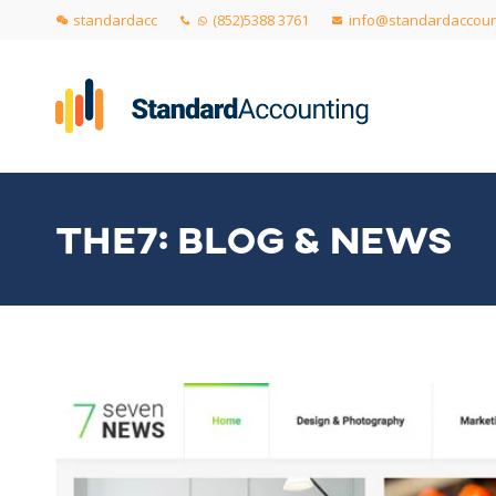
standardacc
(852)5388 3761
info@standardaccoun
THE7: BLOG & NEWS